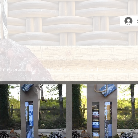
amme produits frais
Nos coffrets
Nos planches à déguster
Pl