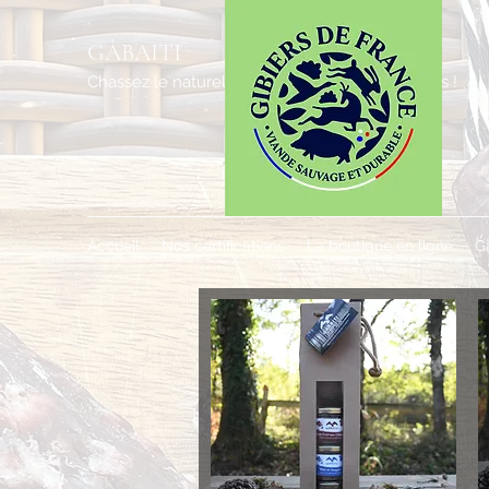
GABAITI
Chassez le naturel, il revient... dans vos assiettes !
Accueil
Nos certifications
La boutique en ligne
G