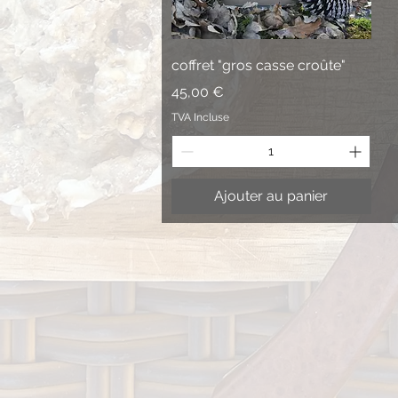
Aperçu rapide
coffret "gros casse croûte"
Prix
45,00 €
TVA Incluse
Ajouter au panier