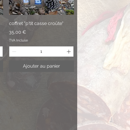
Aperçu rapide
coffret "p'tit casse croûte"
Prix
35,00 €
TVA Incluse
Ajouter au panier