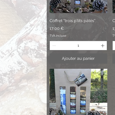
Aperçu rapide
Coffret "trois p'tits pâtés"
C
Prix
P
17,00 €
1
TVA Incluse
T
Ajouter au panier