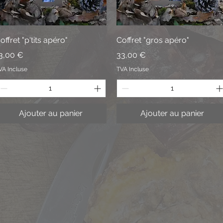
Aperçu rapide
Aperçu rapide
offret "p'tits apéro"
Coffret "gros apéro"
rix
Prix
3,00 €
33,00 €
VA Incluse
TVA Incluse
Ajouter au panier
Ajouter au panier