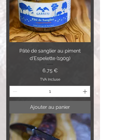
Pâté de sanglier au piment
d'Espelette (190g)
Prix
6,75 €
TVA Incluse
Ajouter au panier