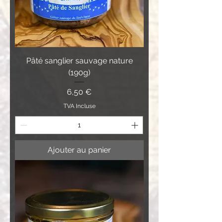
Pâté sanglier sauvage nature
(190g)
Prix
6,50 €
TVA Incluse
Ajouter au panier