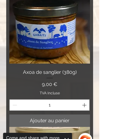
Axoa de sanglier (380g)
Prix
9,00 €
TVA Incluse
Ajouter au panier
Come and share with more