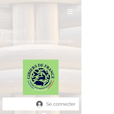
GABAITI
Chassez le naturel, il revient... dans vos
assiettes !
Se connecter