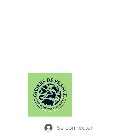
GABAITI
Chassez le naturel, il revient... dans vos
assiettes !
Se connecter