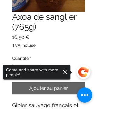
Axoa de sanglier
(765g)
Prix
16,50 €
TVA Incluse
Quantité
*
Come and share with more
people!
Ajouter au panier
Gibier sauvage français et
transformé de façon
Sorry, the checkout page does not
artisanale en France
support sharing
viande de sanglier (61%),
oignons, poivrons, ail, sel,