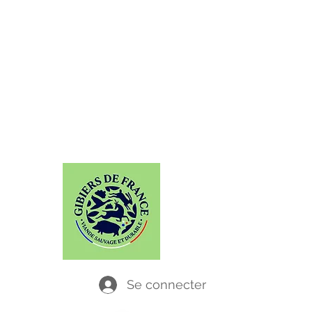
GABAITI
Chassez le naturel, il revient... dans vos
assiettes !
Se connecter