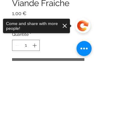
Viande Fraiche
Prix
1,00 €
TVA Incluse
Come and share with more
people!
Quantité
*
Ajouter au panier
Sorry, the checkout page does not
support sharing
Téléchargez les tarifs!
Choisissez vos
morceaux. Contactez nous
pour commander! Nous
vous renseignerons le
montant à régler via cet
article "viande fraiche".